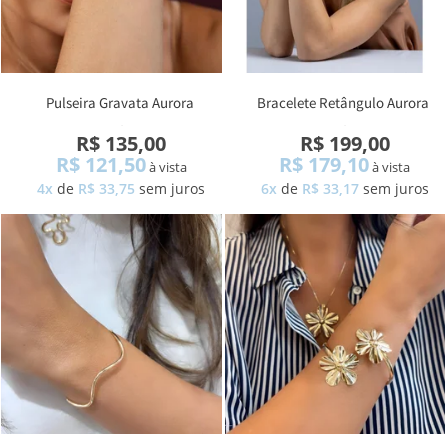
Pulseira Gravata Aurora
Bracelete Retângulo Aurora
Zircônia
Zircônia
R$ 135,00
R$ 199,00
R$ 121,50
R$ 179,10
à vista
à vista
4x
de
R$ 33,75
sem juros
6x
de
R$ 33,17
sem juros