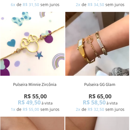
6x
de
R$ 31,50
sem juros
2x
de
R$ 34,50
sem juros
Pulseira Minnie Zircônia
Pulseira GG Glam
R$ 55,00
R$ 65,00
R$ 49,50
R$ 58,50
à vista
à vista
1x
de
R$ 55,00
sem juros
2x
de
R$ 32,50
sem juros