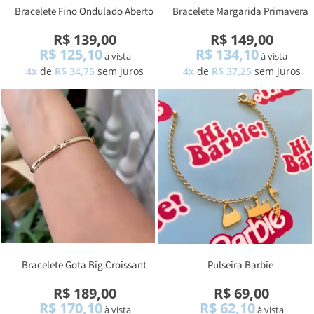
Bracelete Fino Ondulado Aberto
Bracelete Margarida Primavera
R$ 139,00
R$ 149,00
R$ 125,10
R$ 134,10
à vista
à vista
4x
de
R$ 34,75
sem juros
4x
de
R$ 37,25
sem juros
Bracelete Gota Big Croissant
Pulseira Barbie
R$ 189,00
R$ 69,00
R$ 170,10
R$ 62,10
à vista
à vista