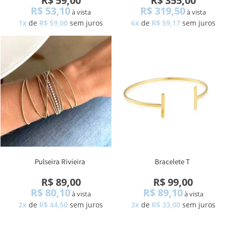
R$ 59,00
R$ 355,00
R$ 53,10
R$ 319,50
à vista
à vista
1x
de
R$ 59,00
sem juros
6x
de
R$ 59,17
sem juros
Pulseira Rivieira
Bracelete T
R$ 89,00
R$ 99,00
R$ 80,10
R$ 89,10
à vista
à vista
2x
de
R$ 44,50
sem juros
3x
de
R$ 33,00
sem juros