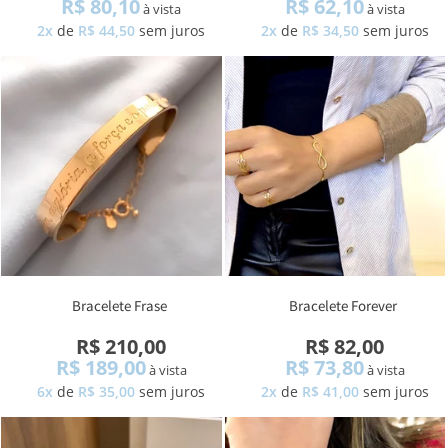
R$ 80,10
R$ 62,10
à vista
à vista
2x
de
R$ 44,50
sem juros
2x
de
R$ 34,50
sem juros
Bracelete Frase
Bracelete Forever
R$ 210,00
R$ 82,00
R$ 189,00
R$ 73,80
à vista
à vista
6x
de
R$ 35,00
sem juros
2x
de
R$ 41,00
sem juros