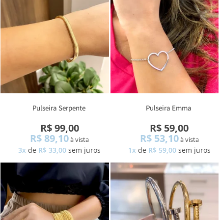
Pulseira Serpente
Pulseira Emma
R$ 99,00
R$ 59,00
R$ 89,10
R$ 53,10
à vista
à vista
3x
de
R$ 33,00
sem juros
1x
de
R$ 59,00
sem juros