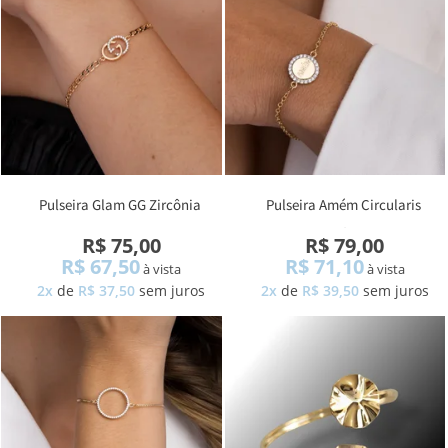
Pulseira Glam GG Zircônia
Pulseira Amém Circularis
Zircônia
R$ 75,00
R$ 79,00
R$ 67,50
R$ 71,10
à vista
à vista
2x
de
R$ 37,50
sem juros
2x
de
R$ 39,50
sem juros