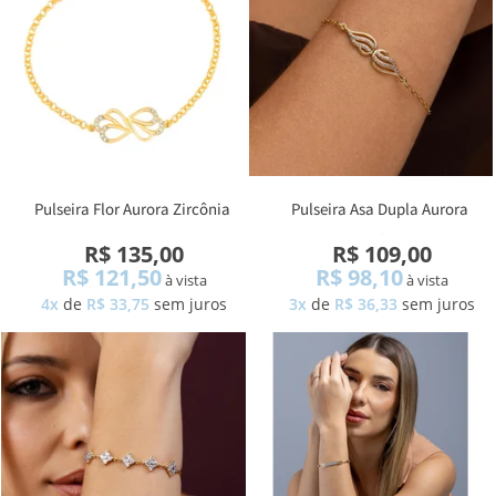
Pulseira Flor Aurora Zircônia
Pulseira Asa Dupla Aurora
Zircônia
R$ 135,00
R$ 109,00
R$ 121,50
R$ 98,10
à vista
à vista
4x
de
R$ 33,75
sem juros
3x
de
R$ 36,33
sem juros