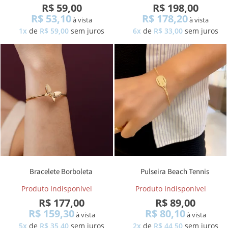
R$ 59,00
R$ 198,00
R$ 53,10
R$ 178,20
à vista
à vista
1x
de
R$ 59,00
sem juros
6x
de
R$ 33,00
sem juros
Bracelete Borboleta
Pulseira Beach Tennis
Produto Indisponível
Produto Indisponível
R$ 177,00
R$ 89,00
R$ 159,30
R$ 80,10
à vista
à vista
5x
de
R$ 35,40
sem juros
2x
de
R$ 44,50
sem juros