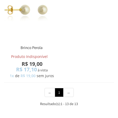
Brinco Perola
Produto Indisponível
R$ 19,00
R$ 17,10
à vista
1x
de
R$ 19,00
sem juros
(current)
←
1
→
Resultado(s):
1
-
13
de
13