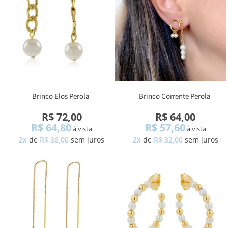
Brinco Elos Perola
Brinco Corrente Perola
R$ 72,00
R$ 64,00
R$ 64,80
R$ 57,60
à vista
à vista
2x
de
R$ 36,00
sem juros
2x
de
R$ 32,00
sem juros