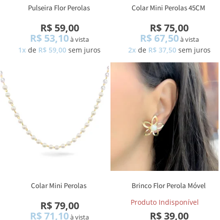
Pulseira Flor Perolas
Colar Mini Perolas 45CM
R$ 59,00
R$ 75,00
R$ 53,10
R$ 67,50
à vista
à vista
1x
de
R$ 59,00
sem juros
2x
de
R$ 37,50
sem juros
Colar Mini Perolas
Brinco Flor Perola Móvel
Produto Indisponível
R$ 79,00
R$ 71,10
R$ 39,00
à vista