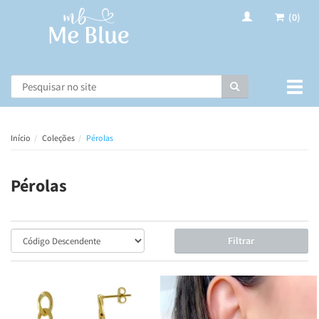
(0)
Busca
Muda
nave
Início
Coleções
Pérolas
Pérolas
Filtrar