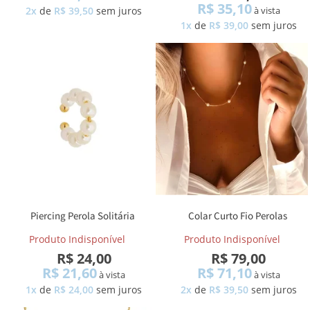
R$ 35,10
2x
de
R$ 39,50
sem juros
à vista
1x
de
R$ 39,00
sem juros
Piercing Perola Solitária
Colar Curto Fio Perolas
Intercaladas
Produto Indisponível
Produto Indisponível
R$ 24,00
R$ 79,00
R$ 21,60
R$ 71,10
à vista
à vista
1x
de
R$ 24,00
sem juros
2x
de
R$ 39,50
sem juros