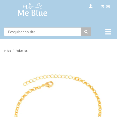
(0)
Busca
Muda
nave
Início
Pulseiras