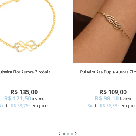
ulseira Flor Aurora Zircônia
Pulseira Asa Dupla Aurora Zir
R$ 135,00
R$ 109,00
R$ 121,50
R$ 98,10
à vista
à vista
4x
de
R$ 33,75
sem juros
3x
de
R$ 36,33
sem jur