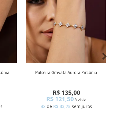
cônia
Pulseira Gravata Aurora Zircônia
Brace
R$ 135,00
R$ 121,50
à vista
os
4x
de
R$ 33,75
sem juros
4x