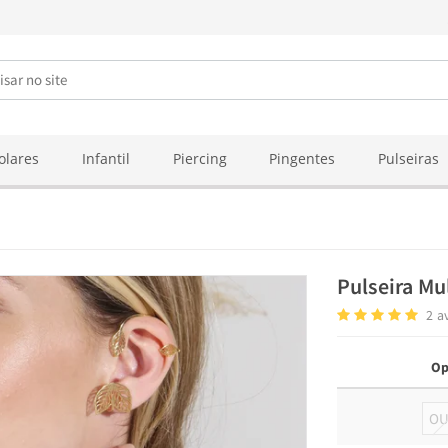
olares
Infantil
Piercing
Pingentes
Pulseiras
Pulseira Mu
2
a
Op
O