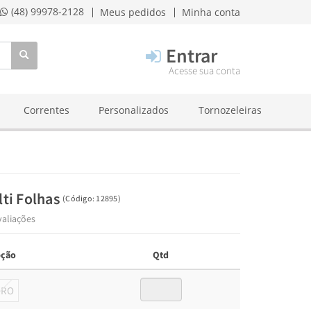
(48) 99978-2128
Meus pedidos
Minha conta
Entrar
Acesse sua conta
Correntes
Personalizados
Tornozeleiras
lti Folhas
(
Código:
12895
)
valiações
ção
Qtd
URO