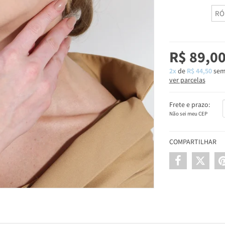
RÓ
R$ 89,0
2x
de
R$ 44,50
sem
ver parcelas
Frete e prazo:
Não sei meu CEP
COMPARTILHAR