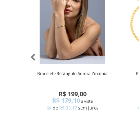
Bracelete Retângulo Aurora Zircônia
P
R$ 199,00
R$ 179,10
à vista
6x
de
R$ 33,17
sem juros