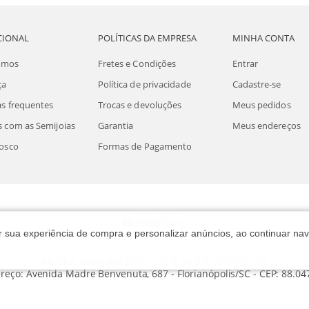
CIONAL
POLÍTICAS DA EMPRESA
MINHA CONTA
omos
Fretes e Condições
Entrar
ça
Política de privacidade
Cadastre-se
s frequentes
Trocas e devoluções
Meus pedidos
 com as Semijoias
Garantia
Meus endereços
osco
Formas de Pagamento
rar sua experiência de compra e personalizar anúncios, ao continuar 
Me Blue Semijoias Eireli / CNPJ: 08.018.733/0001-65
reço: Avenida Madre Benvenuta, 687 - Florianópolis/SC - CEP: 88.04