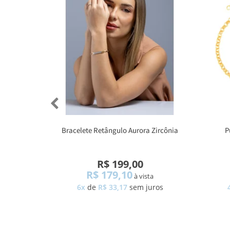
Bracelete Retângulo Aurora Zircônia
P
R$ 199,00
R$ 179,10
à vista
6x
de
R$ 33,17
sem juros