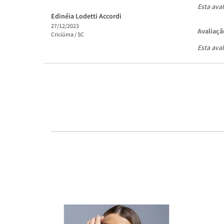
Esta ava
Edinéia Lodetti Accordi
27/12/2023
Avaliaçã
Criciúma /
SC
Esta ava