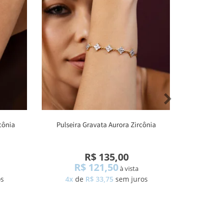
cônia
Pulseira Gravata Aurora Zircônia
Brace
R$ 135,00
R$ 121,50
à vista
os
4x
de
R$ 33,75
sem juros
4x