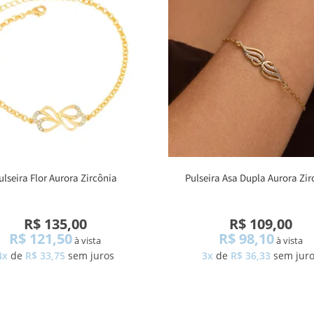
ulseira Flor Aurora Zircônia
Pulseira Asa Dupla Aurora Zir
R$ 135,00
R$ 109,00
R$ 121,50
R$ 98,10
à vista
à vista
4x
de
R$ 33,75
sem juros
3x
de
R$ 36,33
sem jur