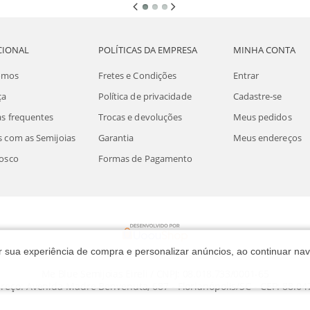
CIONAL
POLÍTICAS DA EMPRESA
MINHA CONTA
omos
Fretes e Condições
Entrar
ça
Política de privacidade
Cadastre-se
s frequentes
Trocas e devoluções
Meus pedidos
 com as Semijoias
Garantia
Meus endereços
osco
Formas de Pagamento
rar sua experiência de compra e personalizar anúncios, ao continuar 
Me Blue Semijoias Eireli / CNPJ: 08.018.733/0001-65
reço: Avenida Madre Benvenuta, 687 - Florianópolis/SC - CEP: 88.04