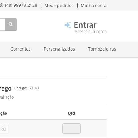
(48) 99978-2128
Meus pedidos
Minha conta
Entrar
Acesse sua conta
Correntes
Personalizados
Tornozeleiras
Prego
(
Código:
12101
)
valiação
ção
Qtd
URO