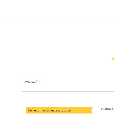
1
AVALIAÇÃO
Avaliaçã
Eu recomendo este produto