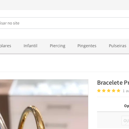
olares
Infantil
Piercing
Pingentes
Pulseiras
Bracelete 
1
a
Op
O