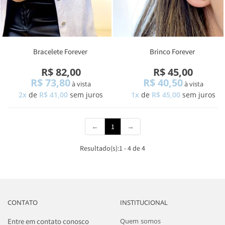
Bracelete Forever
Brinco Forever
R$ 82,00
R$ 45,00
R$ 73,80
R$ 40,50
à vista
à vista
2x
de
R$ 41,00
sem juros
1x
de
R$ 45,00
sem juros
(current)
←
1
→
Resultado(s):
1
-
4
de
4
CONTATO
INSTITUCIONAL
Entre em contato conosco
Quem somos