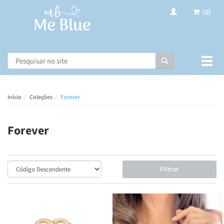
(0)
Busca
Muda
nave
Início
Coleções
Forever
Forever
Filtrar