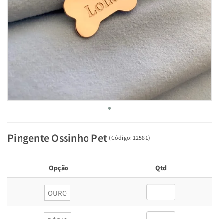
Pingente Ossinho Pet
(
Código:
12581
)
Opção
Qtd
OURO