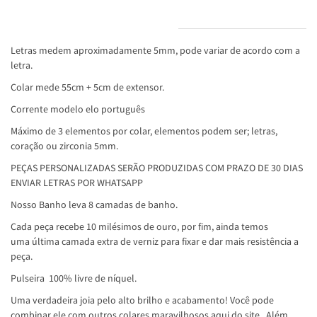
INFORMAÇÕES DO PRODUTO
Letras medem aproximadamente 5mm, pode variar de acordo com a
letra.
Colar mede 55cm + 5cm de extensor.
Corrente modelo elo português
Máximo de 3 elementos por colar, elementos podem ser; letras,
coração ou zirconia 5mm.
PEÇAS PERSONALIZADAS SERÃO PRODUZIDAS COM PRAZO DE 30 DIAS
ENVIAR LETRAS POR WHATSAPP
Nosso Banho leva 8 camadas de banho.
Cada peça recebe 10 milésimos de ouro, por fim, ainda temos
uma última camada extra de verniz para fixar e dar mais resistência a
peça.
Pulseira 100% livre de níquel.
Uma verdadeira joia pelo alto brilho e acabamento! Você pode
combinar ele com outros colares maravilhosos aqui do site.. Além