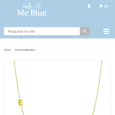
(0)
Busca
Muda
nave
Início
Personalizados