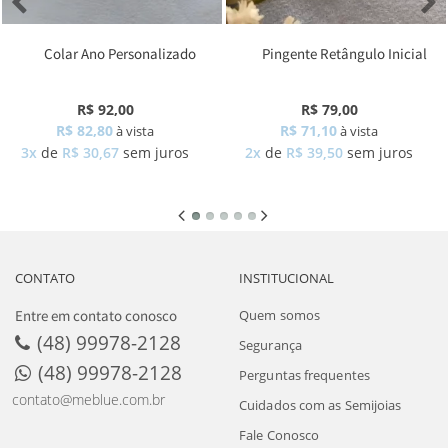
Colar Ano Personalizado
Pingente Retângulo Inicial
R$ 92,00
R$ 79,00
R$ 82,80
R$ 71,10
à vista
à vista
3x
de
R$ 30,67
sem juros
2x
de
R$ 39,50
sem juros
CONTATO
INSTITUCIONAL
Entre em contato conosco
Quem somos
(48) 99978-2128
Segurança
(48) 99978-2128
Perguntas frequentes
contato@meblue.com.br
Cuidados com as Semijoias
Fale Conosco