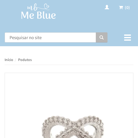
(0)
Busca
Muda
nave
Início
Podutos