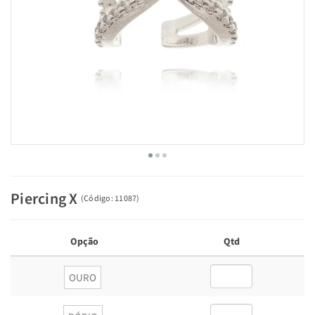
Piercing X
(
Código:
11087
)
Opção
Qtd
OURO