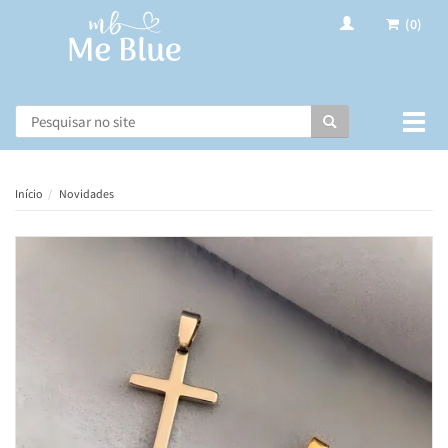
(0)
Busca
Muda
nave
Início
Novidades