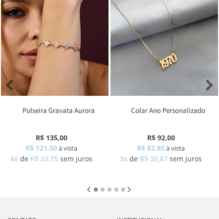
Pulseira Gravata Aurora
Colar Ano Personalizado
Zircônia
R$ 135,00
R$ 92,00
R$ 121,50
R$ 82,80
à vista
à vista
4x
de
R$ 33,75
sem juros
3x
de
R$ 30,67
sem juros