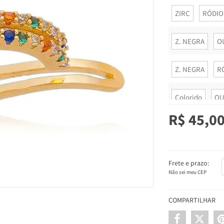
ZIRC
RÓDIO
Z. NEGRA
O
Z. NEGRA
R
Colorido
OU
R$ 45,0
Colorido
RÓ
Frete e prazo:
Não sei meu CEP
COMPARTILHAR