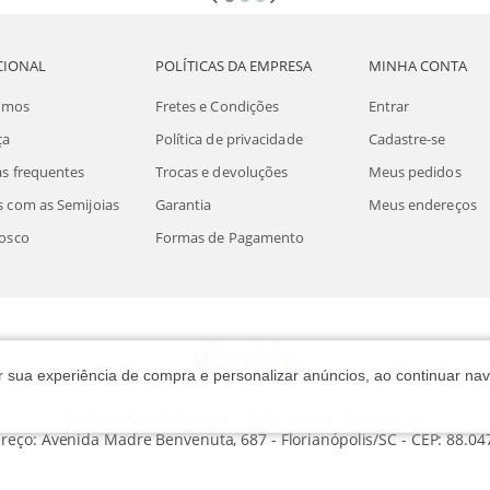
CIONAL
POLÍTICAS DA EMPRESA
MINHA CONTA
omos
Fretes e Condições
Entrar
ça
Política de privacidade
Cadastre-se
s frequentes
Trocas e devoluções
Meus pedidos
 com as Semijoias
Garantia
Meus endereços
osco
Formas de Pagamento
rar sua experiência de compra e personalizar anúncios, ao continuar 
Me Blue Semijoias Eireli / CNPJ: 08.018.733/0001-65
reço: Avenida Madre Benvenuta, 687 - Florianópolis/SC - CEP: 88.04