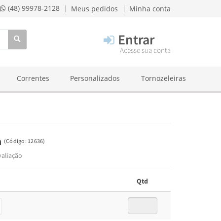
(48) 99978-2128
Meus pedidos
Minha conta
Entrar
Acesse sua conta
Correntes
Personalizados
Tornozeleiras
a
(
Código:
12636
)
valiação
Qtd