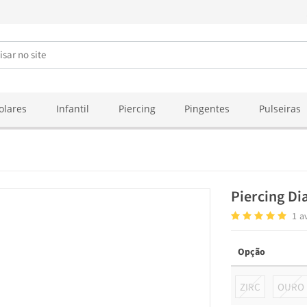
olares
Infantil
Piercing
Pingentes
Pulseiras
Piercing Di
1
a
Opção
ZIRC
OURO