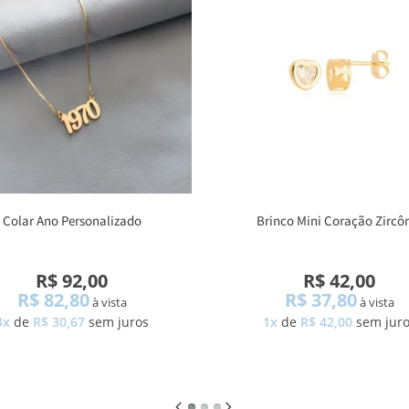
Colar Ano Personalizado
Brinco Mini Coração Zircô
R$ 92,00
R$ 42,00
R$ 82,80
R$ 37,80
à vista
à vista
3x
de
R$ 30,67
sem juros
1x
de
R$ 42,00
sem jur