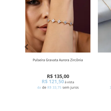
Pulseira Gravata Aurora Zircônia
R$ 135,00
R$ 121,50
à vista
4x
de
R$ 33,75
sem juros