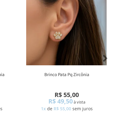
nia
Brinco Pata Pq Zircônia
Anel
R$ 55,00
R$ 49,50
à vista
os
1x
de
R$ 55,00
sem juros
1x