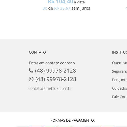
R$ 104,40
à vista
3x
de
R$ 38,67
sem juros
CONTATO
INSTITU
Entre em contato conosco
Quem s
(48) 99978-2128
Seguran
(48) 99978-2128
Pergunta
Cuidados
contato@meblue.com.br
Fale Con
FORMAS DE PAGAMENTO: