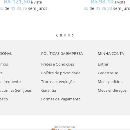
R$ 121,50
R$ 98,10
à vista
à vista
4x
de
R$ 33,75
sem juros
3x
de
R$ 36,33
sem jur
CIONAL
POLÍTICAS DA EMPRESA
MINHA CONTA
omos
Fretes e Condições
Entrar
ça
Política de privacidade
Cadastre-se
s frequentes
Trocas e devoluções
Meus pedidos
 com as Semijoias
Garantia
Meus endereços
osco
Formas de Pagamento