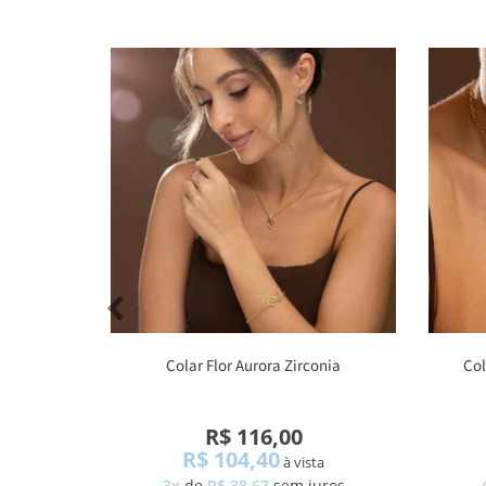
Colar Flor Aurora Zirconia
Col
R$ 116,00
R$ 104,40
à vista
3x
de
R$ 38,67
sem juros