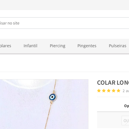
olares
Infantil
Piercing
Pingentes
Pulseiras
COLAR LO
2
a
Op
O