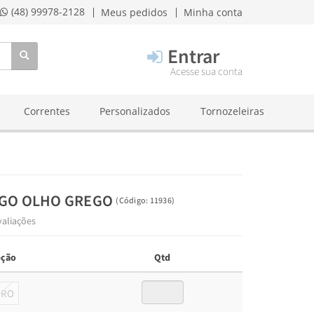
(48) 99978-2128
Meus pedidos
Minha conta
Entrar
Acesse sua conta
Correntes
Personalizados
Tornozeleiras
NGO OLHO GREGO
(
Código:
11936
)
valiações
ção
Qtd
URO