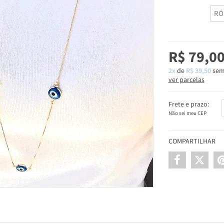
RÓ
R$ 79,0
2x
de
R$ 39,50
sem
ver parcelas
Frete e prazo:
Não sei meu CEP
COMPARTILHAR