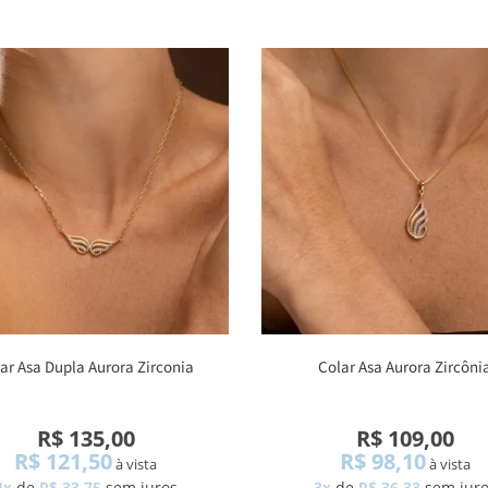
ar Asa Dupla Aurora Zirconia
Colar Asa Aurora Zircôni
R$ 135,00
R$ 109,00
R$ 121,50
R$ 98,10
à vista
à vista
4x
de
R$ 33,75
sem juros
3x
de
R$ 36,33
sem jur