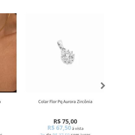
a
Colar Flor Pq Aurora Zircônia
R$ 75,00
R$ 67,50
à vista
os
2x
de
R$ 37,50
sem juros
3x