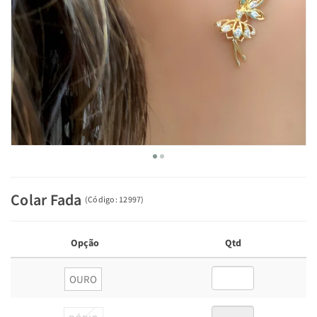
Colar Fada
(
Código:
12997
)
Opção
Qtd
OURO