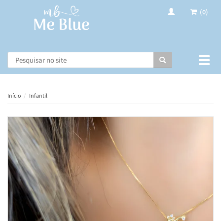
(0)
Busca
Muda
nave
Início
Infantil