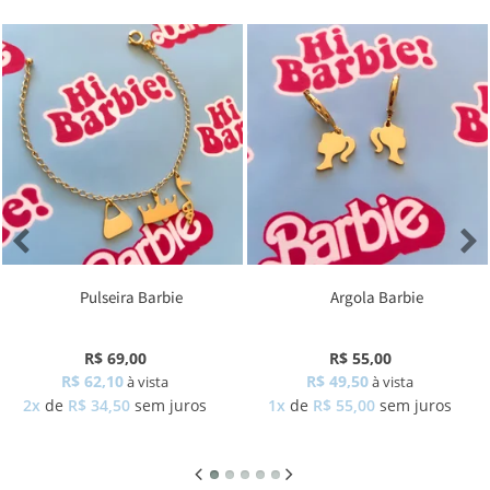
Pulseira Barbie
Argola Barbie
R$ 69,00
R$ 55,00
R$ 62,10
R$ 49,50
à vista
à vista
2x
de
R$ 34,50
sem juros
1x
de
R$ 55,00
sem juros