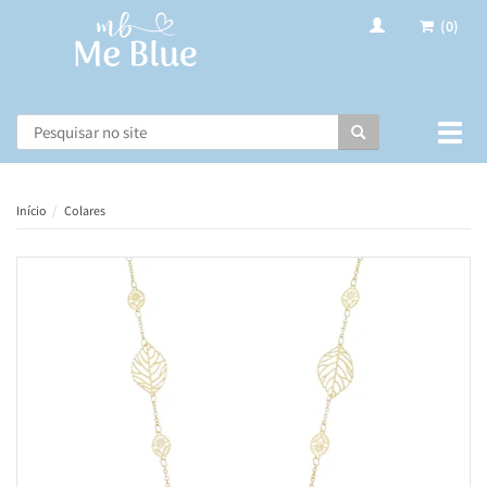
(0)
Busca
Muda
nave
Início
Colares