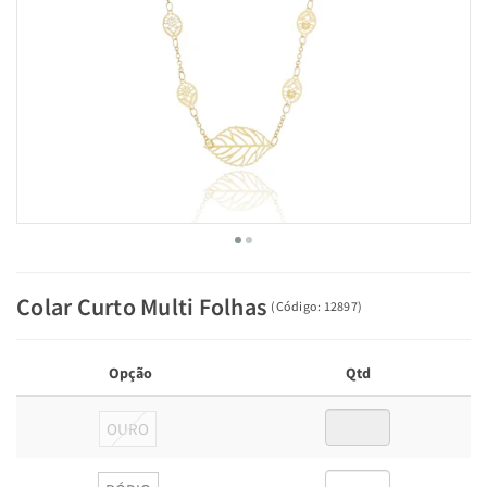
Colar Curto Multi Folhas
(
Código:
12897
)
Opção
Qtd
OURO