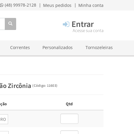
(48) 99978-2128
Meus pedidos
Minha conta
Entrar
Acesse sua conta
Correntes
Personalizados
Tornozeleiras
ão Zircônia
(
Código:
11603
)
ção
Qtd
URO