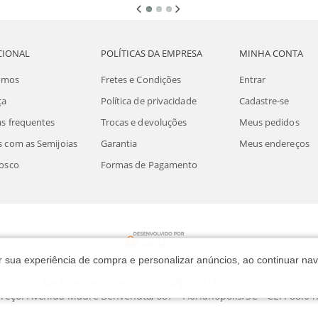
CIONAL
POLÍTICAS DA EMPRESA
MINHA CONTA
omos
Fretes e Condições
Entrar
ça
Política de privacidade
Cadastre-se
s frequentes
Trocas e devoluções
Meus pedidos
 com as Semijoias
Garantia
Meus endereços
osco
Formas de Pagamento
rar sua experiência de compra e personalizar anúncios, ao continuar 
Me Blue Semijoias Eireli / CNPJ: 08.018.733/0001-65
reço: Avenida Madre Benvenuta, 687 - Florianópolis/SC - CEP: 88.04