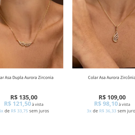
ar Asa Dupla Aurora Zirconia
Colar Asa Aurora Zircôni
R$ 135,00
R$ 109,00
R$ 121,50
R$ 98,10
à vista
à vista
4x
de
R$ 33,75
sem juros
3x
de
R$ 36,33
sem jur