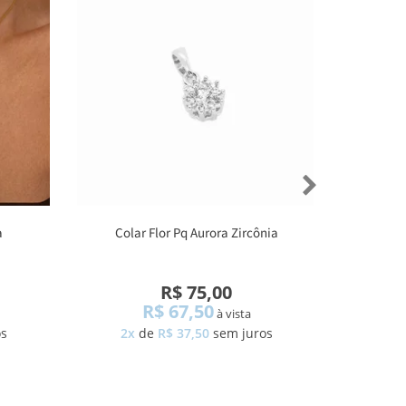
a
Colar Flor Pq Aurora Zircônia
R$ 75,00
R$ 67,50
à vista
os
2x
de
R$ 37,50
sem juros
3x