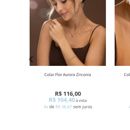
Colar Flor Aurora Zirconia
Col
R$ 116,00
R$ 104,40
à vista
3x
de
R$ 38,67
sem juros