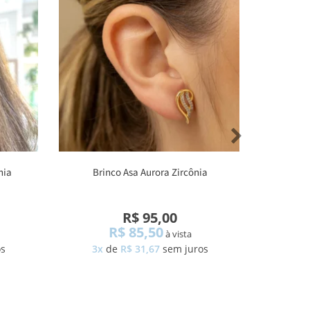
nia
Brinco Asa Aurora Zircônia
Brin
R$ 95,00
R$ 85,50
à vista
os
3x
de
R$ 31,67
sem juros
1x