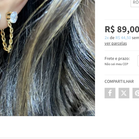
RÓ
R$ 89,0
2x
de
R$ 44,50
sem
ver parcelas
Frete e prazo:
Não sei meu CEP
COMPARTILHAR