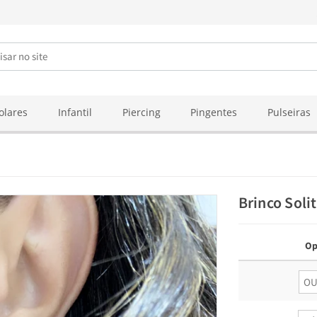
olares
Infantil
Piercing
Pingentes
Pulseiras
Brinco Soli
Op
O