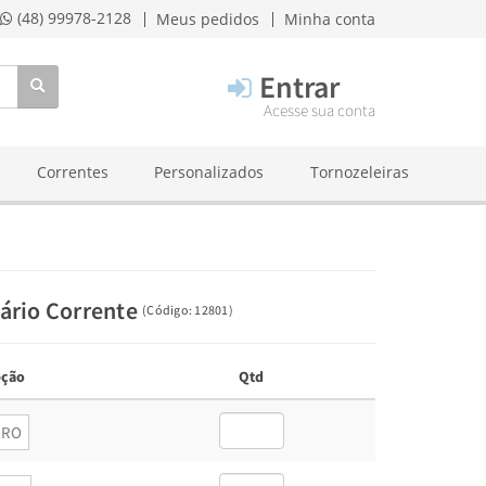
(48) 99978-2128
Meus pedidos
Minha conta
Entrar
Acesse sua conta
Correntes
Personalizados
Tornozeleiras
tário Corrente
(
Código:
12801
)
ção
Qtd
URO