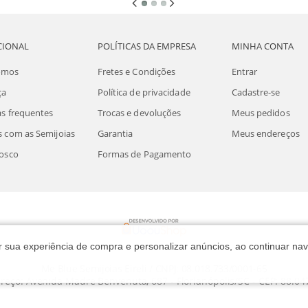
CIONAL
POLÍTICAS DA EMPRESA
MINHA CONTA
omos
Fretes e Condições
Entrar
ça
Política de privacidade
Cadastre-se
s frequentes
Trocas e devoluções
Meus pedidos
 com as Semijoias
Garantia
Meus endereços
osco
Formas de Pagamento
rar sua experiência de compra e personalizar anúncios, ao continuar 
Me Blue Semijoias Eireli / CNPJ: 08.018.733/0001-65
reço: Avenida Madre Benvenuta, 687 - Florianópolis/SC - CEP: 88.04