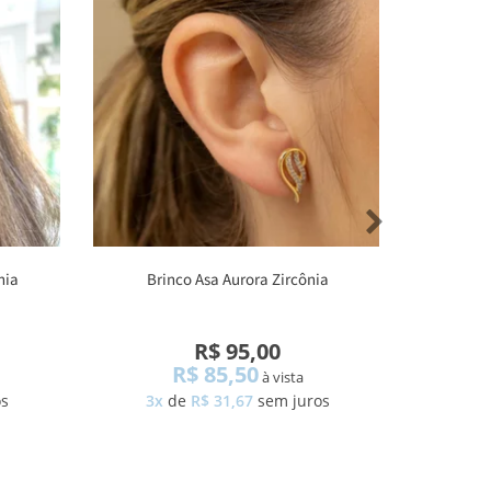
nia
Brinco Asa Aurora Zircônia
Brin
R$ 95,00
R$ 85,50
à vista
os
3x
de
R$ 31,67
sem juros
1x