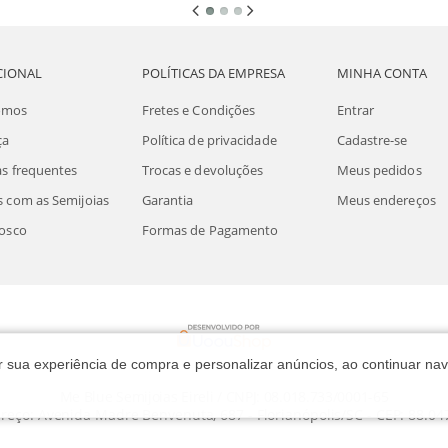
CIONAL
POLÍTICAS DA EMPRESA
MINHA CONTA
omos
Fretes e Condições
Entrar
ça
Política de privacidade
Cadastre-se
s frequentes
Trocas e devoluções
Meus pedidos
 com as Semijoias
Garantia
Meus endereços
osco
Formas de Pagamento
rar sua experiência de compra e personalizar anúncios, ao continuar 
Me Blue Semijoias Eireli / CNPJ: 08.018.733/0001-65
reço: Avenida Madre Benvenuta, 687 - Florianópolis/SC - CEP: 88.04