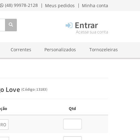
(48) 99978-2128
Meus pedidos
Minha conta
Entrar
Acesse sua conta
Correntes
Personalizados
Tornozeleiras
go Love
(
Código:
13183
)
ção
Qtd
URO