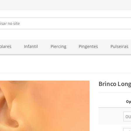
olares
Infantil
Piercing
Pingentes
Pulseiras
Brinco Lon
Op
O