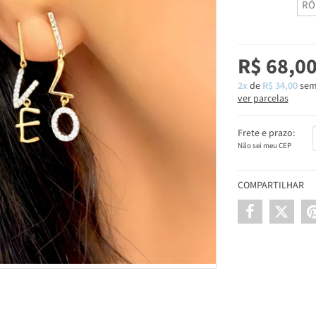
RÓ
R$ 68,0
2x
de
R$ 34,00
sem
ver parcelas
Frete e prazo:
Não sei meu CEP
COMPARTILHAR