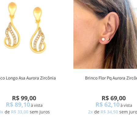
nco Longo Asa Aurora Zircônia
Brinco Flor Pq Aurora Zircô
R$ 99,00
R$ 69,00
R$ 89,10
R$ 62,10
à vista
à vista
3x
de
R$ 33,00
sem juros
2x
de
R$ 34,50
sem jur