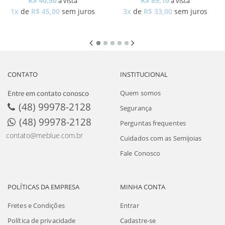
R$ 40,50
R$ 89,10
à vista
à vista
1x
de
R$ 45,00
sem juros
3x
de
R$ 33,00
sem juros
CONTATO
INSTITUCIONAL
Entre em contato conosco
Quem somos
(48) 99978-2128
Segurança
(48) 99978-2128
Perguntas frequentes
contato@meblue.com.br
Cuidados com as Semijoias
Fale Conosco
POLÍTICAS DA EMPRESA
MINHA CONTA
Fretes e Condições
Entrar
Política de privacidade
Cadastre-se