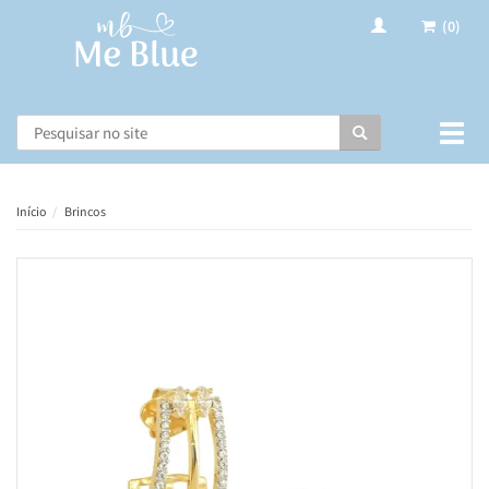
(0)
Busca
Muda
nave
Início
Brincos