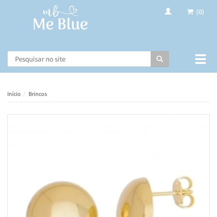
(0)
Busca
Muda
nave
Início
Brincos