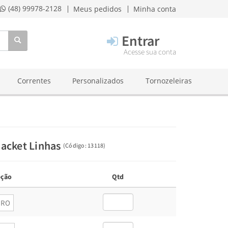
(48) 99978-2128
Meus pedidos
Minha conta
Entrar
Acesse sua conta
Correntes
Personalizados
Tornozeleiras
Jacket Linhas
(
Código:
13118
)
ção
Qtd
URO