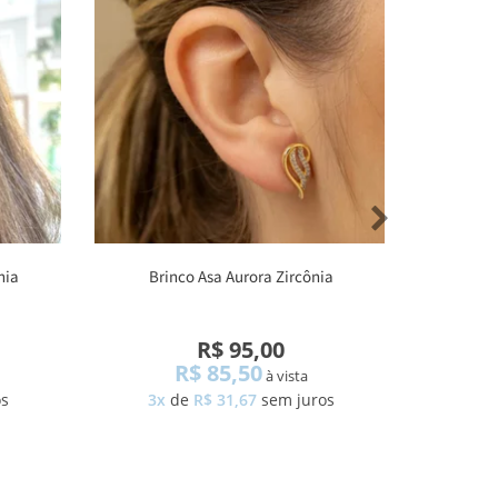
nia
Brinco Asa Aurora Zircônia
Brin
R$ 95,00
R$ 85,50
à vista
os
3x
de
R$ 31,67
sem juros
1x