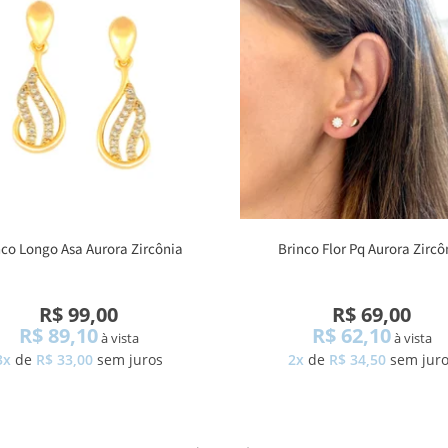
nco Longo Asa Aurora Zircônia
Brinco Flor Pq Aurora Zircô
R$ 99,00
R$ 69,00
R$ 89,10
R$ 62,10
à vista
à vista
3x
de
R$ 33,00
sem juros
2x
de
R$ 34,50
sem jur