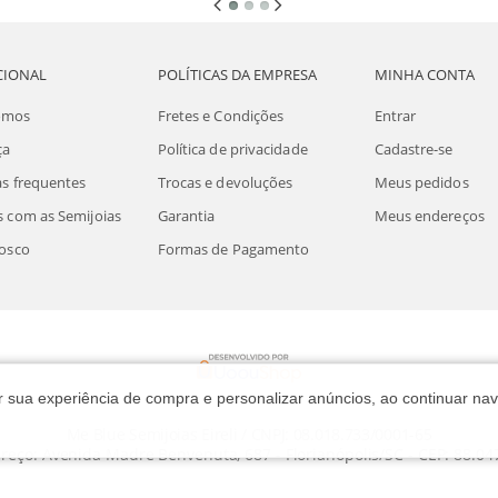
CIONAL
POLÍTICAS DA EMPRESA
MINHA CONTA
omos
Fretes e Condições
Entrar
ça
Política de privacidade
Cadastre-se
s frequentes
Trocas e devoluções
Meus pedidos
 com as Semijoias
Garantia
Meus endereços
osco
Formas de Pagamento
rar sua experiência de compra e personalizar anúncios, ao continuar 
Me Blue Semijoias Eireli / CNPJ: 08.018.733/0001-65
reço: Avenida Madre Benvenuta, 687 - Florianópolis/SC - CEP: 88.04