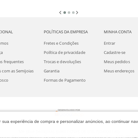
CIONAL
POLÍTICAS DA EMPRESA
MINHA CONTA
omos
Fretes e Condições
Entrar
ça
Política de privacidade
Cadastre-se
s frequentes
Trocas e devoluções
Meus pedidos
 com as Semijoias
Garantia
Meus endereços
osco
Formas de Pagamento
rar sua experiência de compra e personalizar anúncios, ao continuar 
Me Blue Semijoias Eireli / CNPJ: 08.018.733/0001-65
reço: Avenida Madre Benvenuta, 687 - Florianópolis/SC - CEP: 88.04