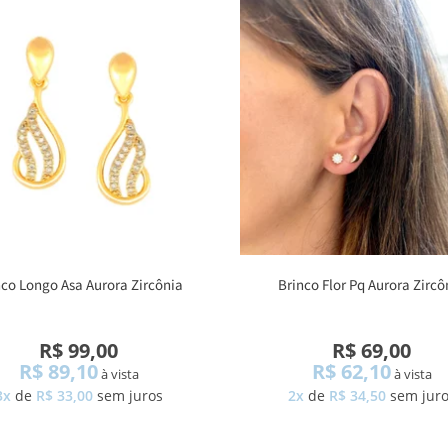
nco Longo Asa Aurora Zircônia
Brinco Flor Pq Aurora Zircô
R$ 99,00
R$ 69,00
R$ 89,10
R$ 62,10
à vista
à vista
3x
de
R$ 33,00
sem juros
2x
de
R$ 34,50
sem jur