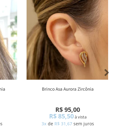
nia
Brinco Asa Aurora Zircônia
Brin
R$ 95,00
R$ 85,50
à vista
os
3x
de
R$ 31,67
sem juros
1x