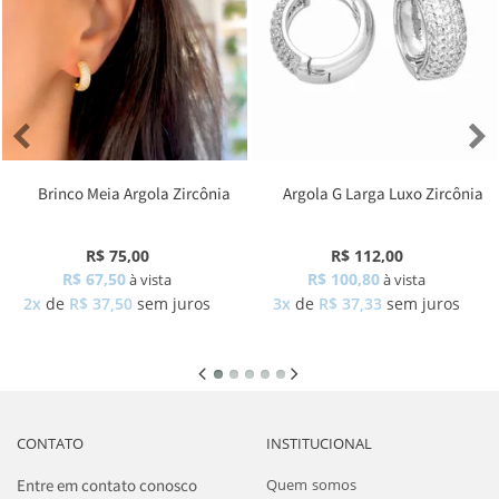
Brinco Meia Argola Zircônia
Argola G Larga Luxo Zircônia
R$ 75,00
R$ 112,00
R$ 67,50
R$ 100,80
à vista
à vista
2x
de
R$ 37,50
sem juros
3x
de
R$ 37,33
sem juros
CONTATO
INSTITUCIONAL
Entre em contato conosco
Quem somos