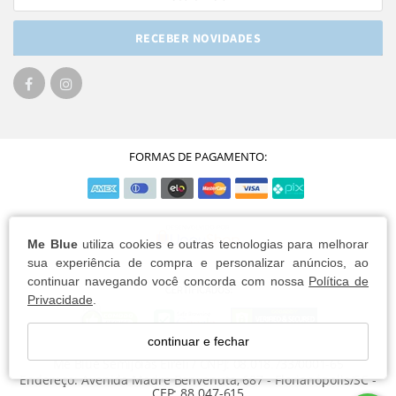
RECEBER NOVIDADES
FORMAS DE PAGAMENTO:
Me Blue
utiliza cookies e outras tecnologias para melhorar
sua experiência de compra e personalizar anúncios, ao
continuar navegando você concorda com nossa
Política de
Privacidade
.
continuar e fechar
Me Blue Semijoias Eireli / CNPJ: 08.018.733/0001-65
Endereço: Avenida Madre Benvenuta, 687 - Florianópolis/SC -
CEP: 88.047-615