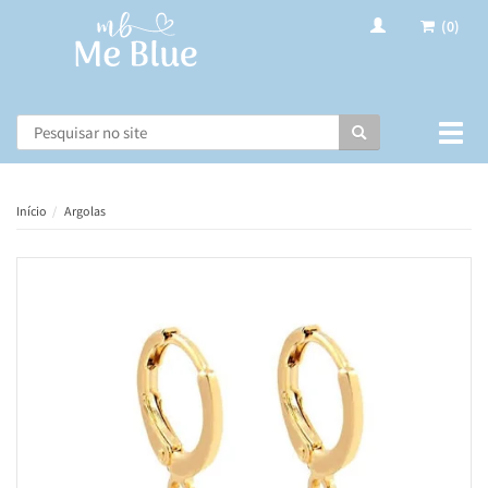
(0)
Busca
Muda
nave
Início
Argolas