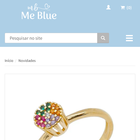
(0)
Busca
Muda
nave
Início
Novidades