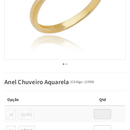
Anel Chuveiro Aquarela
(
Código:
12959
)
Opção
Qtd
14
OURO